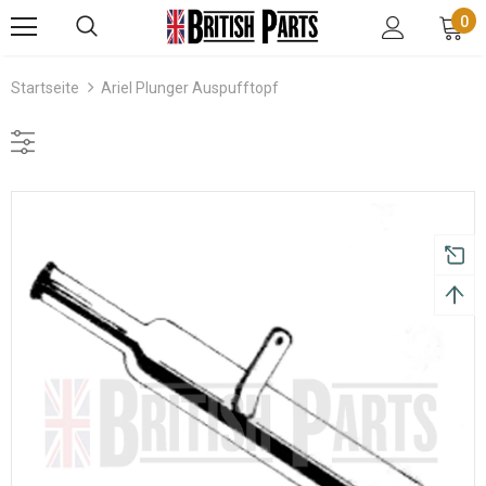
0
Startseite
Ariel Plunger Auspufftopf