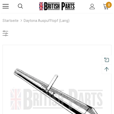
0
Startseite
Daytona Auspufftopf (lang)