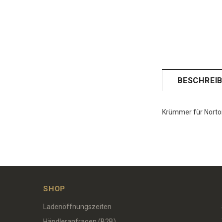
BESCHREI
Krümmer für Norto
SHOP
Ladenöffnungszeiten
Händleranfragen (B2B)