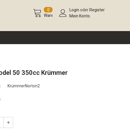
0
Login
oder
Register
Warenkorb
Mein Konto
odel 50 350cc Krümmer
:
KrümmerNorton2
0