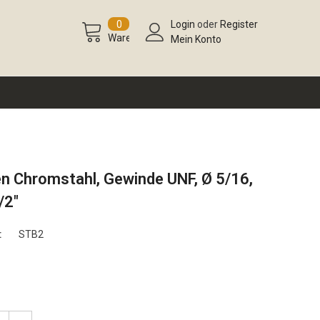
0
Login
oder
Register
Warenkorb
Mein Konto
n Chromstahl, Gewinde UNF, Ø 5/16,
/2"
:
STB2