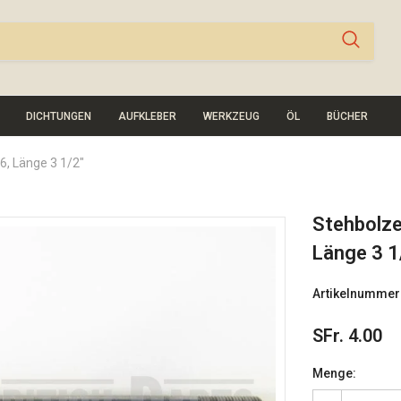
DICHTUNGEN
AUFKLEBER
WERKZEUG
ÖL
BÜCHER
6, Länge 3 1/2"
Stehbolze
Länge 3 1
Artikelnummer
SFr. 4.00
Menge: