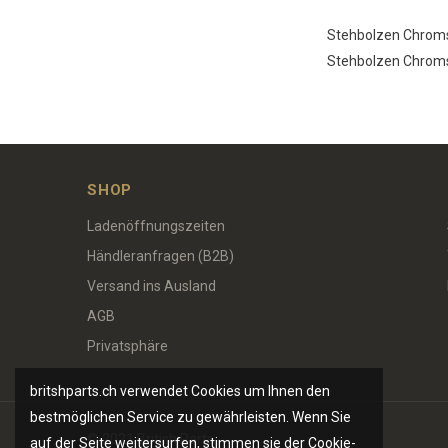
Stehbolzen Chromst
Stehbolzen Chromst
SHOP
Ladenöffnungszeiten
Händleranfragen (B2B)
Versand ins Ausland
AGB
Privatsphäre
britshparts.ch verwendet Cookies um Ihnen den
bestmöglichen Service zu gewährleisten. Wenn Sie
© 2021 British Parts
auf der Seite weitersurfen, stimmen sie der Cookie-