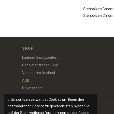
Stehbolzen Chromst
Stehbolzen Chromst
SHOP
Ladenöffnungszeiten
Händleranfragen (B2B)
Versand ins Ausland
AGB
Privatsphäre
britshparts.ch verwendet Cookies um Ihnen den
bestmöglichen Service zu gewährleisten. Wenn Sie
© 2021 British Parts
auf der Seite weitersurfen, stimmen sie der Cookie-