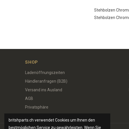
Stehbolzen Chromst
Stehbolzen Chromst
SHOP
Ladenöffnungszeiten
Händleranfragen (B2B)
Versand ins Ausland
AGB
Privatsphäre
britshparts.ch verwendet Cookies um Ihnen den
bestmöglichen Service zu gewährleisten. Wenn Sie