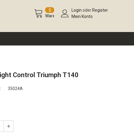
0
Login
oder
Register
Warenkorb
Mein Konto
ight Control Triumph T140
:
35024A