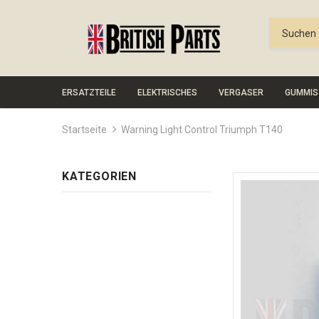
ERSATZTEILE
ELEKTRISCHES
VERGASER
GUMMIS
Startseite
Warning Light Control Triumph T140
KATEGORIEN